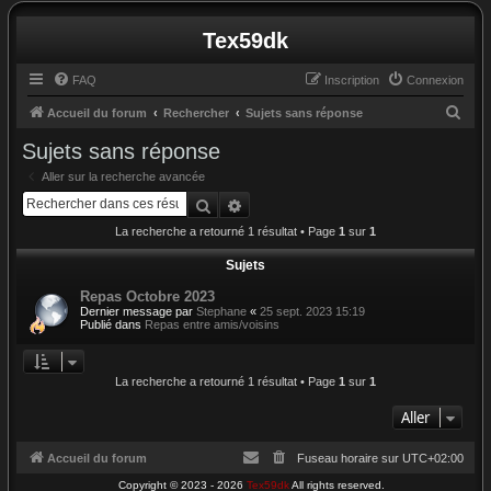
Tex59dk
FAQ
Inscription
Connexion
R
Accueil du forum
Rechercher
Sujets sans réponse
e
Sujets sans réponse
c
Aller sur la recherche avancée
h
Rechercher
Recherche avancée
e
La recherche a retourné 1 résultat • Page
1
sur
1
r
Sujets
c
Repas Octobre 2023
h
Dernier message par
Stephane
«
25 sept. 2023 15:19
e
Publié dans
Repas entre amis/voisins
r
La recherche a retourné 1 résultat • Page
1
sur
1
Aller
Accueil du forum
Fuseau horaire sur
UTC+02:00
Copyright © 2023 - 2026
Tex59dk
All rights reserved.