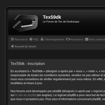
Tex59dk
Le Forum de Tex de Dunkerque
Raccourcis
FAQ
Téléchargements
Assistance
Nous contact
Accueil du forum
Tex59dk - Inscription
En accédant à « Tex59dk » (désigné ci-après par « nous », « notre », « no
responsable de toutes les conditions suivantes, veuillez ne pas utiliser 
nous vous conseillons de vérifier régulièrement par vous-même. En effet, 
modifiées et mises à jour.
Nos forums sont développés par phpBB (désignés ci-après par « logiciel p
sur
le site de phpBB
(en anglais). Le logiciel phpBB a pour seul but de fa
que nous n’acceptons pas. Pour plus d’informations concernant phpBB, ve