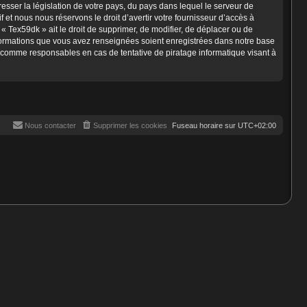
esser la législation de votre pays, du pays dans lequel le serveur de
et nous nous réservons le droit d’avertir votre fournisseur d’accès à
e « Tex59dk » ait le droit de supprimer, de modifier, de déplacer ou de
informations que vous avez renseignées soient enregistrées dans notre base
s comme responsables en cas de tentative de piratage informatique visant à
Nous contacter
Supprimer les cookies
Fuseau horaire sur
UTC+02:00