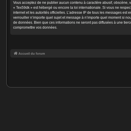
Vous acceptez de ne publier aucun contenu à caractère abusif, obscène, vul
« Tex59dk » est hébergé ou encore la loi internationale. Si vous ne respec
internet et les autorités officielles. L’adresse IP de tous les messages est
verrouiller n’importe quel sujet et message à n’importe quel moment si no
de données. Bien que ces informations ne seront pas diffusées à une tierc
compromettre vos données.
Accueil du forum