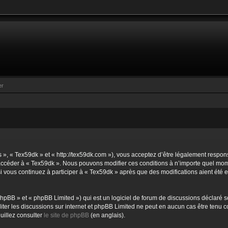
er
s », « Tex59dk » et « http://tex59dk.com »), vous acceptez d’être légalement respo
et accéder à « Tex59dk ». Nous pouvons modifier ces conditions à n’importe quel mo
si vous continuez à participer à « Tex59dk » après que des modifications aient été
hpBB » et « phpBB Limited ») qui est un logiciel de forum de discussions déclaré s
ciliter les discussions sur internet et phpBB Limited ne peut en aucun cas être te
uillez consulter
le site de phpBB
(en anglais).