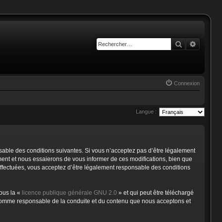
Rechercher
Recherc
Connexion
Langue :
nsable des conditions suivantes. Si vous n’acceptez pas d’être légalement
ment et nous essaierons de vous informer de ces modifications, bien que
 effectuées, vous acceptez d’être légalement responsable des conditions
ous la «
licence publique générale GNU 2.0
» et qui peut être téléchargé
nu comme responsable de la conduite et du contenu que nous acceptons et