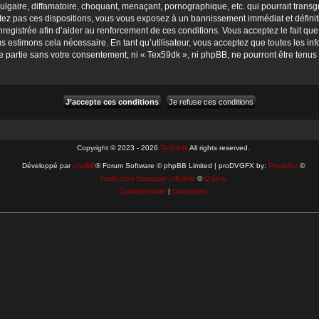
gaire, diffamatoire, choquant, menaçant, pornographique, etc. qui pourrait transgr
tez pas ces dispositions, vous vous exposez à un bannissement immédiat et définitif 
 enregistrée afin d’aider au renforcement de ces conditions. Vous acceptez le fait qu
us estimons cela nécessaire. En tant qu’utilisateur, vous acceptez que toutes les 
e partie sans votre consentement, ni « Tex59dk », ni phpBB, ne pourront être tenu
Copyright © 2023 - 2026
Tex59dk
All rights reserved.
Développé par
phpBB
® Forum Software © phpBB Limited | proDVGFX by:
Prosk8er
©
Traduction française officielle
©
Qiaeru
Confidentialité
|
Conditions