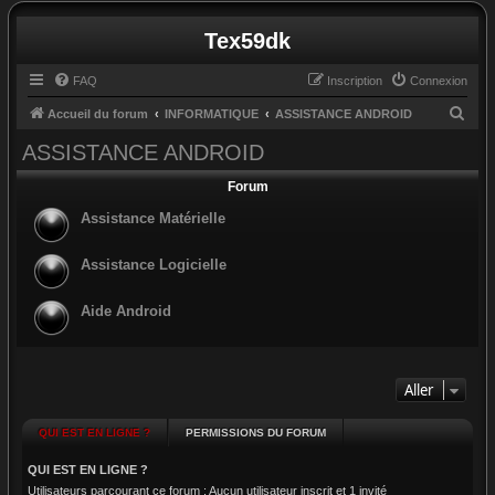
Tex59dk
FAQ
Inscription
Connexion
R
Accueil du forum
INFORMATIQUE
ASSISTANCE ANDROID
e
ASSISTANCE ANDROID
c
Forum
h
Assistance Matérielle
e
r
Assistance Logicielle
c
h
Aide Android
e
r
Aller
QUI EST EN LIGNE ?
PERMISSIONS DU FORUM
QUI EST EN LIGNE ?
Utilisateurs parcourant ce forum : Aucun utilisateur inscrit et 1 invité